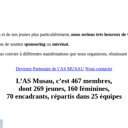
b
et de nos jeunes plus particulièrement,
nous serions très heureux de
me de soutien
sponsoring
ou
mécénat
.
s convier à différentes manifestations que nous organisons, réunissan
Devenez Partenaire de l’AS MUSAU
Nous contacter
L’AS Musau, c’est
467
membres,
dont
269
jeunes,
160
féminines,
70
encadrants, répartis dans
25
équipes