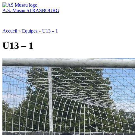
A.S. Musau
STRASBOURG
Accueil
»
Equipes
»
U13 – 1
U13 – 1