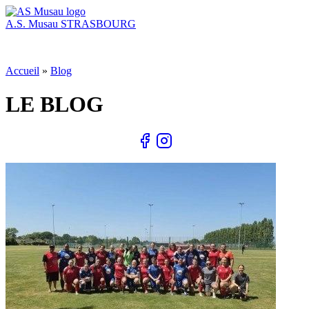
A.S. Musau
STRASBOURG
Accueil
»
Blog
LE BLOG