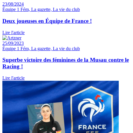
23/08/2024
Équipe 1 Fém, La gazette, La vie du club
Deux joueuses en Équipe de France !
Lire l'article
25/09/2023
Équipe 1 Fém, La gazette, La vie du club
Superbe victoire des féminines de la Musau contre le
Racing !
Lire l'article