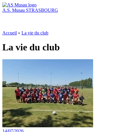
A.S. Musau
STRASBOURG
Accueil
»
La vie du club
La vie du club
14/07/2026