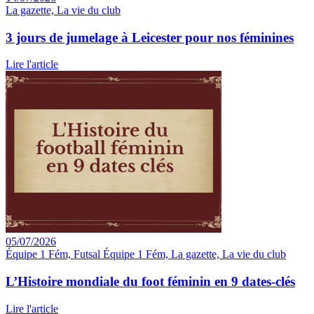
La gazette, La vie du club
3 jours de jumelage à Leicester pour nos féminines
Lire l'article
05/07/2026
Équipe 1 Fém, Futsal Équipe 1 Fém, La gazette, La vie du club
L’Histoire mondiale du foot féminin en 9 dates-clés
Lire l'article