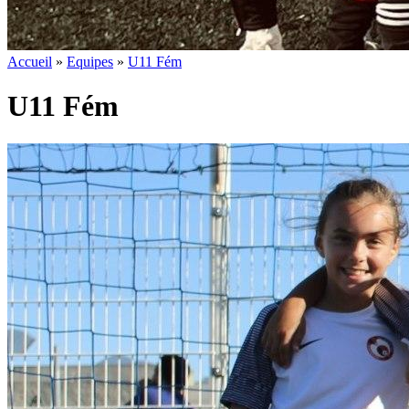
Accueil
»
Equipes
»
U11 Fém
U11 Fém