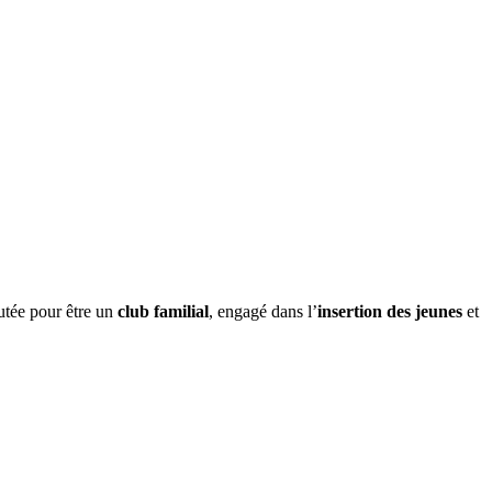
BLOG
E-SHOP
CONTACT
utée pour être un
club familial
, engagé dans l’
insertion des jeunes
et