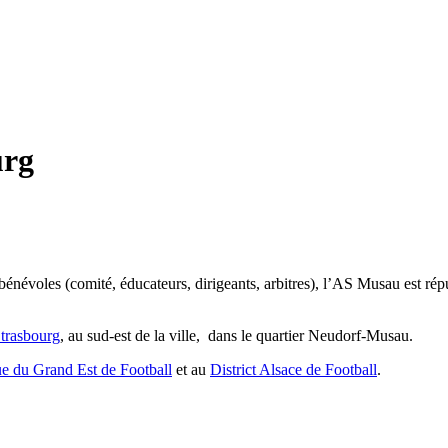
LE CLUB
LES ÉQUIPES
urg
névoles (comité, éducateurs, dirigeants, arbitres), l’AS Musau est rép
trasbourg
, au sud-est de la ville, dans le quartier Neudorf-Musau.
e du Grand Est de Football
et au
District Alsace de Football
.