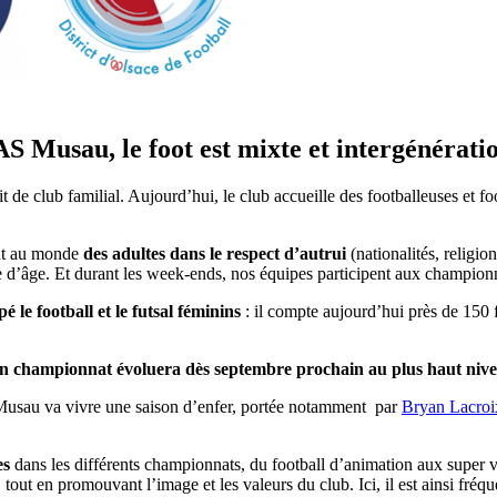
AS Musau
, le foot est
mixte
et
intergénérati
it de club familial. Aujourd’hui, le club accueille des footballeuses et f
ant au monde
des adultes dans le respect d’autrui
(nationalités, religio
ie d’âge. Et durant les week-ends, nos équipes participent aux championn
le football et le futsal féminins
: il compte aujourd’hui près de 150 
n championnat évoluera dès septembre prochain au plus haut nivea
 Musau va vivre une saison d’enfer, portée notamment par
Bryan Lacroi
es
dans les différents championnats, du football d’animation aux super vété
tout en promouvant l’image et les valeurs du club. Ici, il est ainsi fréque