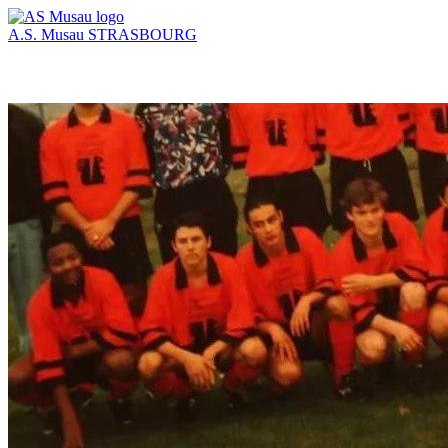
A.S. Musau
STRASBOURG