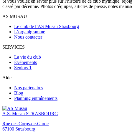
Si vous voulez en savoir plus sur l’histoire de ce club mythique, rejoi
classé par décennie. Photos d’équipes, articles de presse, notes manu
AS MUSAU
Le club de l’AS Musau Strasbourg
L’organigramme
Nous contacter
SERVICES
La vie du club
Événements
Séniors 1
Aide
Nos partenaires
Blog
Planning entraînements
A.S. Musau
STRASBOURG
Rue des Corps-de-Garde
67100 Strasbourg