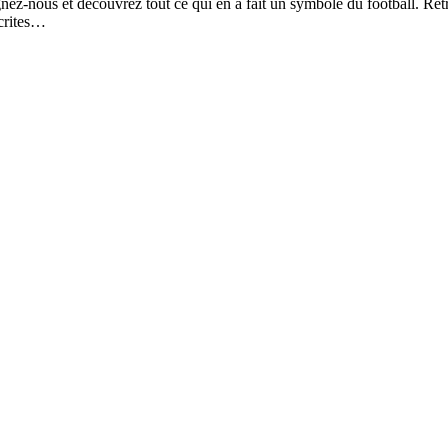
gnez-nous et découvrez tout ce qui en a fait un symbole du football. Ret
scrites…