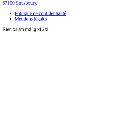
67100 Strasbourg
Politique de confidentialité
Mentions légales
Rien
xs
sm
md
lg
xl
2xl