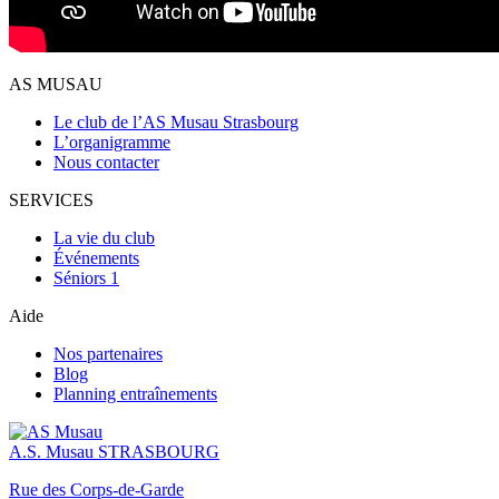
AS MUSAU
Le club de l’AS Musau Strasbourg
L’organigramme
Nous contacter
SERVICES
La vie du club
Événements
Séniors 1
Aide
Nos partenaires
Blog
Planning entraînements
A.S. Musau
STRASBOURG
Rue des Corps-de-Garde