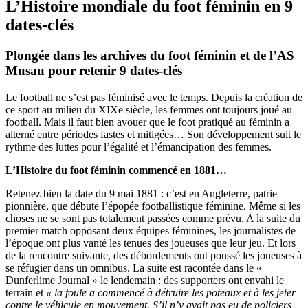
L’Histoire mondiale du foot féminin en 9
dates-clés
Plongée dans les archives du foot féminin et de l’AS
Musau pour retenir 9 dates-clés
Le football ne s’est pas féminisé avec le temps. Depuis la création de
ce sport au milieu du XIXe siècle, les femmes ont toujours joué au
football. Mais il faut bien avouer que le foot pratiqué au féminin a
alterné entre périodes fastes et mitigées… Son développement suit le
rythme des luttes pour l’égalité et l’émancipation des femmes.
L’Histoire du foot féminin commencé en 1881…
Retenez bien la date du 9 mai 1881 : c’est en Angleterre, patrie
pionnière, que débute l’épopée footballistique féminine. Même si les
choses ne se sont pas totalement passées comme prévu. A la suite du
premier match opposant deux équipes féminines, les journalistes de
l’époque ont plus vanté les tenues des joueuses que leur jeu. Et lors
de la rencontre suivante, des débordements ont poussé les joueuses à
se réfugier dans un omnibus. La suite est racontée dans le «
Dunferlime Journal » le lendemain : des supporters ont envahi le
terrain et
« la foule a commencé à détruire les poteaux et à les jeter
contre le véhicule en mouvement. S’il n’y avait pas eu de policiers,