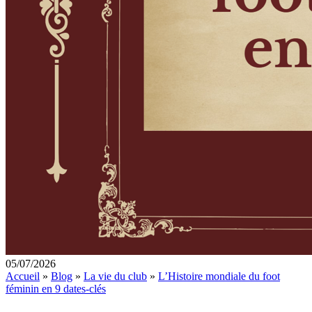
05/07/2026
Accueil
»
Blog
»
La vie du club
»
L’Histoire mondiale du foot
féminin en 9 dates-clés