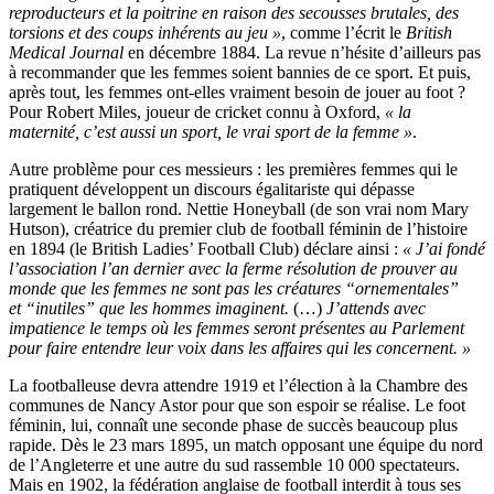
reproducteurs et la poitrine en raison des secousses brutales, des
torsions et des coups inhérents au jeu
»
, comme l’écrit le
British
Medical Journal
en décembre 1884. La revue n’hésite d’ailleurs pas
à recommander que les femmes soient bannies de ce sport. Et puis,
après tout, les femmes ont-elles vraiment besoin de jouer au foot ?
Pour Robert Miles, joueur de cricket connu à Oxford,
«
la
maternité, c’est aussi un sport, le vrai sport de la femme
»
.
Autre problème pour ces messieurs : les premières femmes qui le
pratiquent développent un discours égalitariste qui dépasse
largement le ballon rond. Nettie Honeyball (de son vrai nom Mary
Hutson), créatrice du premier club de football féminin de l’histoire
en 1894 (le British Ladies’ Football Club) déclare ainsi :
«
J’ai fondé
l’association l’an dernier avec la ferme résolution de prouver au
monde que les femmes ne sont pas les créatures “ornementales”
et “inutiles” que les hommes imaginent.
(…)
J’attends avec
impatience le temps où les femmes seront présentes au Parlement
pour faire entendre leur voix dans les affaires qui les concernent. »
La footballeuse devra attendre 1919 et l’élection à la Chambre des
communes de Nancy Astor pour que son espoir se réalise. Le foot
féminin, lui, connaît une seconde phase de succès beaucoup plus
rapide. Dès le 23 mars 1895, un match opposant une équipe du nord
de l’Angleterre et une autre du sud rassemble 10 000 spectateurs.
Mais en 1902, la fédération anglaise de football interdit à tous ses