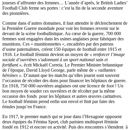
joueurs d’affronter des femmes… L’année d’après, le British Ladies’
Football Club ferme ses portes : c’est la fin de la seconde aventure
des pionnières.
Comme dans d’autres domaines, il faut attendre le déclenchement de
la Première Guerre mondiale pour voir les femmes revenir sur le
devant de la scène footballistique. Au cœur de la guerre, 700 000
femmes sont engagées dans les usines anglaises pour fabriquer des
munitions. Ces « munitionnettes », encadrées par des patrons
d’usine paternalistes, créent 150 équipes de football entre 1915 et
1918. Le football féminin devient un moyen de
«
renforcer l’image
sociale d’ouvrières s’adonnant à un sport national sain et
fortifiant
»
, écrit Mickaël Correia. Le Premier Ministre britannique
de l’époque, David Lloyd George, parle même de
«
vaillantes
héroïnes
»
. D’autant que les matchs qu’elles jouent sont souvent
l’occasion de récolter des dons pour financer les hôpitaux de guerre.
En 1918, 750 000 ouvrières anglaises ont une licence de foot ! Un
bon moyen de souder ces ouvrières et de récolter par la même
occasion des fonds pour les hôpitaux et autres œuvres caritatives.
Le football féminin prend enfin son envol et finit par faire des
émules jusqu’en France.
En 1917, le premier match qui se joue dans l’Hexagone opposent
deux équipes du Fémina Sport, club parisien multisport féminin
fondé en 1912 et encore en activité. Puis des rencontres s’étendent à