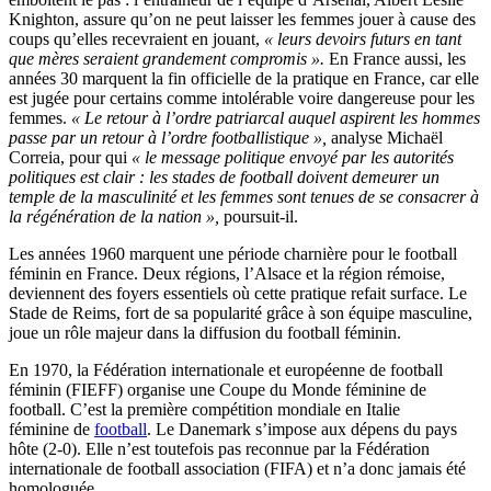
Knighton, assure qu’on ne peut laisser les femmes jouer à cause des
coups qu’elles recevraient en jouant,
«
leurs devoirs futurs en tant
que mères
seraient grandement compromis ».
En France aussi, les
années 30 marquent la fin officielle de la pratique en France, car elle
est jugée pour certains comme intolérable voire dangereuse pour les
femmes.
« Le retour à l’ordre patriarcal auquel aspirent les hommes
passe par un retour à l’ordre footballistique »,
analyse Michaël
Correia, pour qui
«
le message politique envoyé par les autorités
politiques est clair : les stades de football doivent demeurer un
temple de la masculinité et les femmes sont tenues de se consacrer à
la régénération de la nation »,
poursuit-il.
Les années 1960 marquent une période charnière pour le football
féminin en France. Deux régions, l’Alsace et la région rémoise,
deviennent des foyers essentiels où cette pratique refait surface. Le
Stade de Reims, fort de sa popularité grâce à son équipe masculine,
joue un rôle majeur dans la diffusion du football féminin.
En 1970, la Fédération internationale et européenne de football
féminin (FIEFF) organise une Coupe du Monde féminine de
football. C’est la première compétition mondiale en Italie
féminine de
football
. Le Danemark s’impose aux dépens du pays
hôte (2-0). Elle n’est toutefois pas reconnue par la Fédération
internationale de football association (FIFA) et n’a donc jamais été
homologuée.