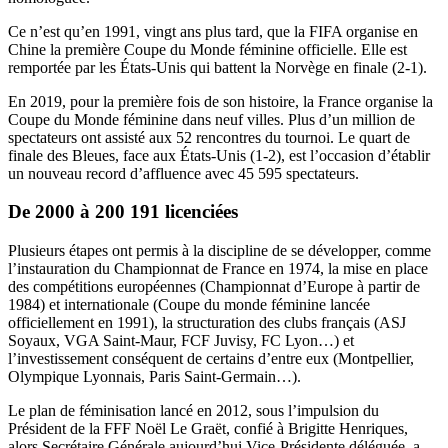
Ce n’est qu’en 1991, vingt ans plus tard, que la FIFA organise en
Chine la première Coupe du Monde féminine officielle. Elle est
remportée par les États-Unis qui battent la Norvège en finale (2-1).
En 2019, pour la première fois de son histoire, la France organise la
Coupe du Monde féminine dans neuf villes. Plus d’un million de
spectateurs ont assisté aux 52 rencontres du tournoi. Le quart de
finale des Bleues, face aux États-Unis (1-2), est l’occasion d’établir
un nouveau record d’affluence avec 45 595 spectateurs.
De 2000 à 200 191 licenciées
Plusieurs étapes ont permis à la discipline de se développer, comme
l’instauration du Championnat de France en 1974, la mise en place
des compétitions européennes (Championnat d’Europe à partir de
1984) et internationale (Coupe du monde féminine lancée
officiellement en 1991), la structuration des clubs français (ASJ
Soyaux, VGA Saint-Maur, FCF Juvisy, FC Lyon…) et
l’investissement conséquent de certains d’entre eux (Montpellier,
Olympique Lyonnais, Paris Saint-Germain…).
Le plan de féminisation lancé en 2012, sous l’impulsion du
Président de la FFF Noël Le Graët, confié à Brigitte Henriques,
alors Secrétaire Générale aujourd’hui Vice-Présidente déléguée, a,