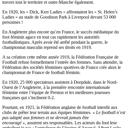
travers tout le territoire et outre-Manche également.
En 1920, les « Dick, Kerr Ladies » affrontaient les « St. Helen’s
Ladies » au stade de Goodison Park à Liverpool devant 53 000
personnes !
En Angleterre plus encore qu’en France, le succès médiatique du
foot féminin agace en tout cas rapidement les autorités
footballistiques. Après avoir été arrêté pendant la guerre, le
championnat masculin reprend ses droits en 1919.
A sa création cette même année 1919, la Fédération Française de
Football refuse formellement l’entrée des femmes. Sans attendre, la
Fédération des sociétés féminines sportives de France crée alors le
championnat de France de football féminin.
En 1920, 25 000 spectateurs assistent à Deepdale, dans le Nord-
Ouest de l’Angleterre, à la première rencontre internationale
féminine entre l’équipe de Preston et les meilleures joueuses
françaises qui s’inclinent 0-2.
Pourtant, en 1921, la Fédération anglaise de football interdit aux
clubs de prêter leur terrain aux équipes féminines.
«
Le football n’est
pas adapté aux femmes et ne devrait jamais être
encouragé
»,
assurent ses responsables
.
Les acteurs du foot leur
emboîtent le pas : l’entraîneur de l’équipe d’Arsenal, Albert Leslie