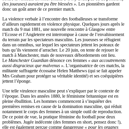
(les joueuses) auraient pu être blessées ».
Les pionnières gardent
donc un goût amer de ce premier match.
La violence verbale à l’encontre des footballeuses se transforme
d’ailleurs rapidement en violence physique. Quelques jours après le
match du 9 mai 1881, une nouvelle rencontre à Glasgow entre
l’Ecosse et l’Angleterre est interrompue à cause de l’envahissement
du terrain par les spectateurs masculins. Les joueuses se réfugient
dans un omnibus, sur lequel les spectateurs jettent les poteaux de
buts qu’ils viennent d’arracher. Le 20 juin, on tente de rejouer le
match à Manchester, mais de nouveaux débordements ont lieu.
Le
Manchester Guardian
dénonce ces femmes
«
aux accoutrements
aussi disgracieux que malvenus
»
. L’organisatrice de ces matchs, la
militante suffragette écossaise Helen Matthews (qui se fait appeler
Mrs Graham pour protéger sa véritable identité) et ses coéquipières
jettent l’éponge.
Une telle virulence masculine peut s’expliquer par le contexte de
l’époque. Dans les années 1880, le féminisme britannique est en
pleine ébullition. Les hommes commencent à s’inquiéter des
premières remises en cause de la domination masculine, qui réduit
notamment le corps des femmes à un simple outil de reproduction.
De ce point de vue, la pratique féminine du football pose deux
problèmes. Jugée indécente (des femmes en short, pensez donc !),
elle est également perçue comme dangereuse
«
pour les organes