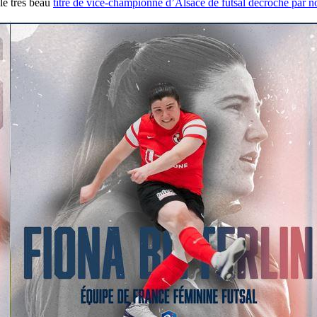
t le très beau
titre de vice-championne d’Alsace de futsal décroché par 