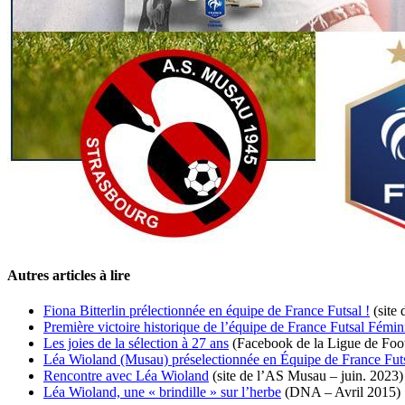
Autres articles à lire
Fiona Bitterlin prélectionnée en équipe de France Futsal !
(site
Première victoire historique de l’équipe de France Futsal Fémin
Les joies de la sélection à 27 ans
(Facebook de la Ligue de Foot
Léa Wioland (Musau) préselectionnée en Équipe de France Futs
Rencontre avec Léa Wioland
(site de l’AS Musau – juin. 2023)
Léa Wioland, une « brindille » sur l’herbe
(DNA – Avril 2015)