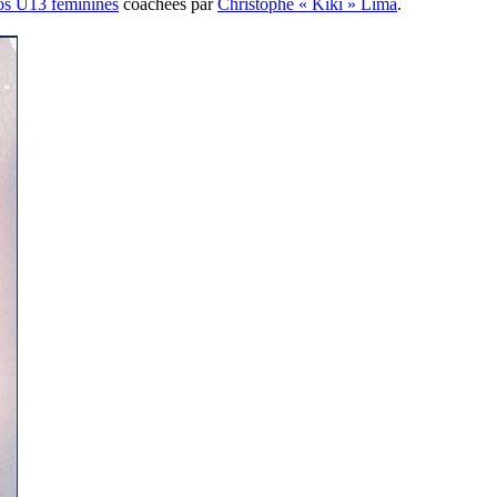
nos U13 féminines
coachées par
Christophe « Kiki » Lima
.