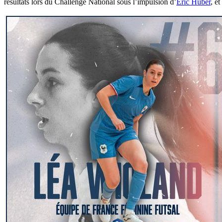
résultats lors du Challenge National sous l’impulsion d’
Eric Huber
, e