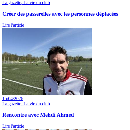
La gazette, La vie du club
Créer des passerelles avec les personnes déplacées
Lire l'article
15/04/2026
La gazette, La vie du club
Rencontre avec Mehdi Ahmed
Lire l'article