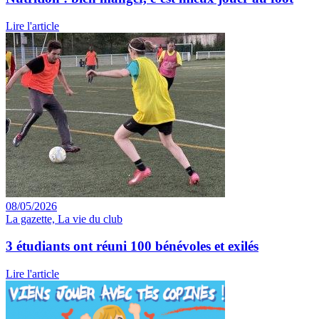
Lire l'article
08/05/2026
La gazette, La vie du club
3 étudiants ont réuni 100 bénévoles et exilés
Lire l'article