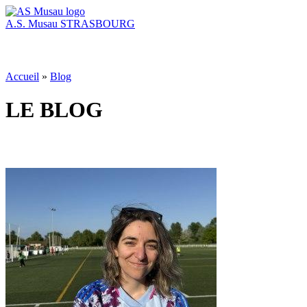
A.S. Musau
STRASBOURG
Accueil
»
Blog
LE BLOG