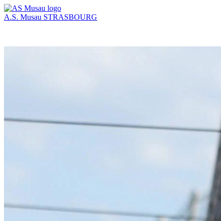
A.S. Musau
STRASBOURG