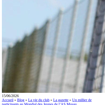
15/06/2026
Accueil
»
Blog
»
La vie du club
»
La gazette
»
Un millier de
participants au Mondial des Jeunes de l’AS Musau