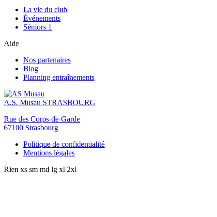
La vie du club
Événements
Séniors 1
Aide
Nos partenaires
Blog
Planning entraînements
A.S. Musau
STRASBOURG
Rue des Corps-de-Garde
67100 Strasbourg
Politique de confidentialité
Mentions légales
Rien
xs
sm
md
lg
xl
2xl