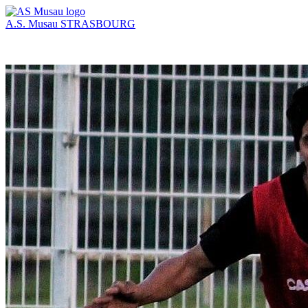
A.S. Musau
STRASBOURG