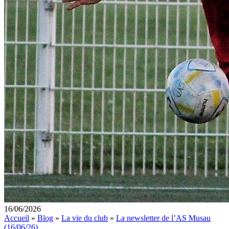
16/06/2026
Accueil
»
Blog
»
La vie du club
»
La newsletter de l’AS Musau
(16/06/26)