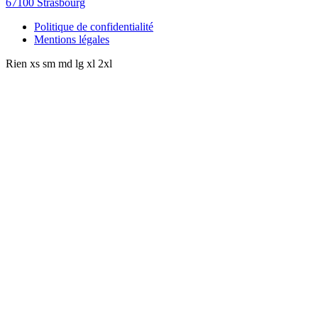
67100 Strasbourg
Politique de confidentialité
Mentions légales
Rien
xs
sm
md
lg
xl
2xl