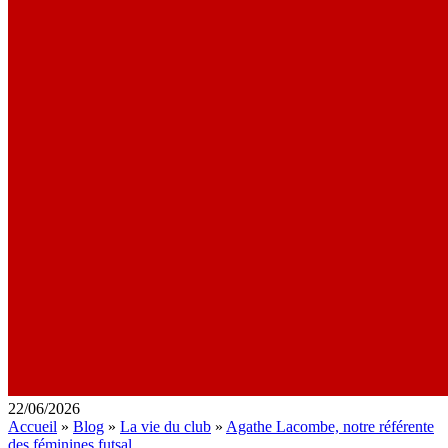
22/06/2026
Accueil
»
Blog
»
La vie du club
»
Agathe Lacombe, notre référente
des féminines futsal