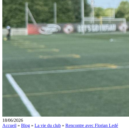
18/06/2026
Accueil
»
Blog
»
La vie du club
»
Rencontre avec Florian Ledé