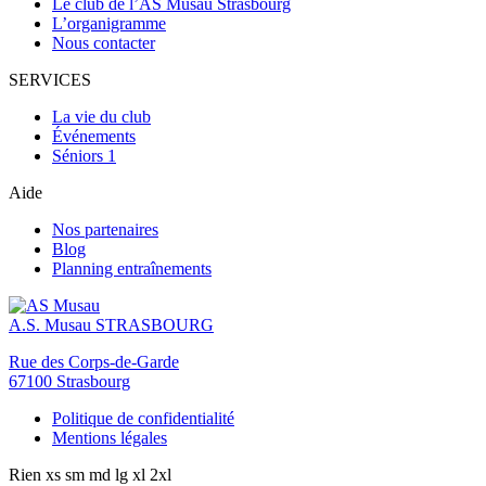
Le club de l’AS Musau Strasbourg
L’organigramme
Nous contacter
SERVICES
La vie du club
Événements
Séniors 1
Aide
Nos partenaires
Blog
Planning entraînements
A.S. Musau
STRASBOURG
Rue des Corps-de-Garde
67100 Strasbourg
Politique de confidentialité
Mentions légales
Rien
xs
sm
md
lg
xl
2xl