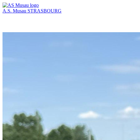
A.S. Musau
STRASBOURG