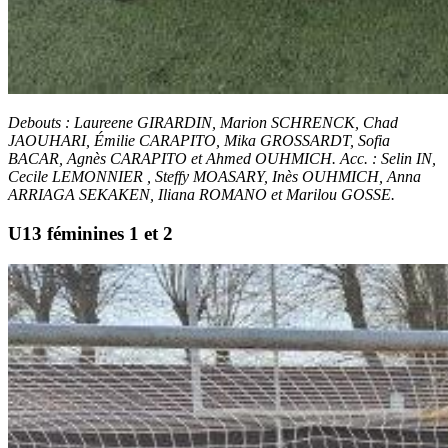
Debouts : Laureene GIRARDIN, Marion SCHRENCK, Chad
JAOUHARI, Émilie CARAPITO, Mika GROSSARDT, Sofia
BACAR, Agnès CARAPITO et Ahmed OUHMICH. Acc. : Selin IN,
Cecile LEMONNIER , Steffy MOASARY, Inès OUHMICH, Anna
ARRIAGA SEKAKEN, Iliana ROMANO et Marilou GOSSE.
U13 féminines 1 et 2