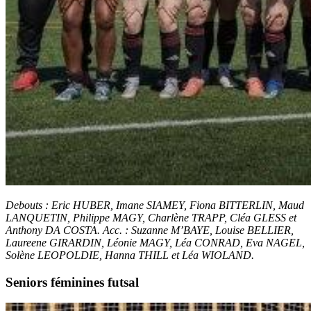
Debouts : Eric HUBER, Imane SIAMEY, Fiona BITTERLIN, Maud
LANQUETIN, Philippe MAGY, Charlène TRAPP, Cléa GLESS et
Anthony DA COSTA. Acc. : Suzanne M’BAYE, Louise BELLIER,
Laureene GIRARDIN, Léonie MAGY, Léa CONRAD, Eva NAGEL,
Solène LEOPOLDIE, Hanna THILL et Léa WIOLAND.
Seniors féminines futsal