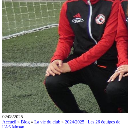
02/08/2025
Accueil
»
Blog
»
La vie du club
»
2024/2025 : Les 26 équipes de
l’AS Musau