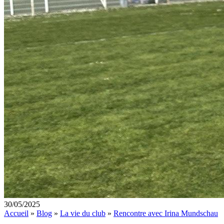
30/05/2025
Accueil
»
Blog
»
La vie du club
»
Rencontre avec Irina Mundschau