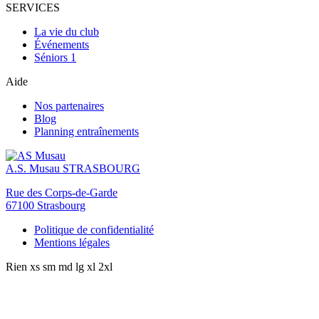
SERVICES
La vie du club
Événements
Séniors 1
Aide
Nos partenaires
Blog
Planning entraînements
A.S. Musau
STRASBOURG
Rue des Corps-de-Garde
67100 Strasbourg
Politique de confidentialité
Mentions légales
Rien
xs
sm
md
lg
xl
2xl