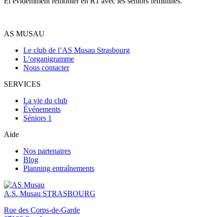
Et évidemment remonter en R1 avec les seniors féminines.
AS MUSAU
Le club de l’AS Musau Strasbourg
L’organigramme
Nous contacter
SERVICES
La vie du club
Événements
Séniors 1
Aide
Nos partenaires
Blog
Planning entraînements
A.S. Musau
STRASBOURG
Rue des Corps-de-Garde