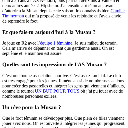
club à 25 ans à l’AS Neudorf, puis j’ait fait deux ans à Vauban et
deux autres années à Hipsheim. J’ai ensuite arrêté un an, avant
d’atterrir à la Musau depuis cette saison. Je connaissais bien
Camille
Timmerman
qui m’a proposé de venir les rejoindre et j’avais envie
de reprendre le foot.
Et que fais-tu aujourd’hui à la Musau ?
Je joue en R2 avec l’
équipe 1 féminine
. Je suis milieu de terrain.
Cela m’arrive de dépanner en tant que gardienne aussi. On est
septième et le maintien est assuré.
Quelles sont tes impressions de l’AS Musau ?
C’est une bonne association sportive. C’est assez familial. Le club
est très engagé pour les jeunes. Il mène aussi de nombreuses actions
pour créer des passerelles et intégrer les gens qui viennent d’ailleurs,
comme le tournoi
UN BUT POUR TOUS
où j’ai pu jouer avec de
nombreuses personnes exilées.
Un rêve pour la Musau ?
Que le foot féminin se développer plus. Que plein de filles viennent
jouer avec nous. On est ouverte à intégrer les jeunes qui progressent.