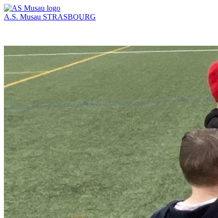
A.S. Musau
STRASBOURG