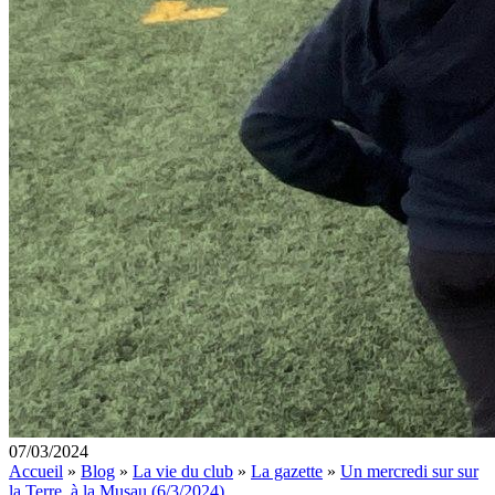
07/03/2024
Accueil
»
Blog
»
La vie du club
»
La gazette
»
Un mercredi sur sur
la Terre, à la Musau (6/3/2024)