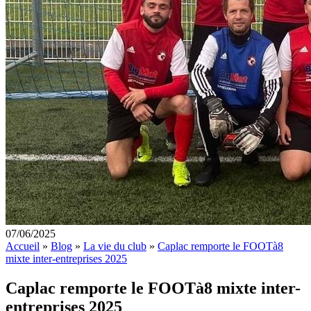
07/06/2025
Accueil
»
Blog
»
La vie du club
»
Caplac remporte le FOOTà8
mixte inter-entreprises 2025
Caplac remporte le FOOTà8 mixte inter-
entreprises 2025