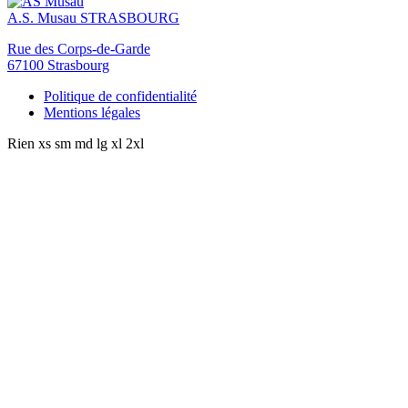
A.S. Musau
STRASBOURG
Rue des Corps-de-Garde
67100 Strasbourg
Politique de confidentialité
Mentions légales
Rien
xs
sm
md
lg
xl
2xl