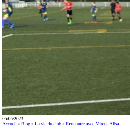
05/05/2023
Accueil
»
Blog
»
La vie du club
»
Rencontre avec Mirena Alisa