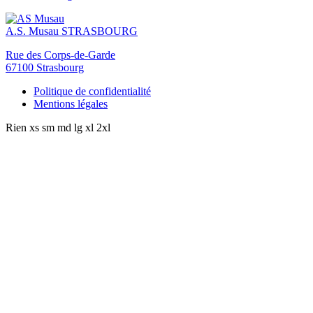
A.S. Musau
STRASBOURG
Rue des Corps-de-Garde
67100 Strasbourg
Politique de confidentialité
Mentions légales
Rien
xs
sm
md
lg
xl
2xl