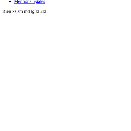
Mentions légales
Rien
xs
sm
md
lg
xl
2xl