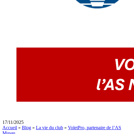
17/11/2025
Accueil
»
Blog
»
La vie du club
»
VoletPro, partenaire de l’AS
Musau