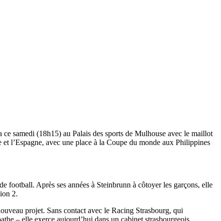
ira ce samedi (18h15) au Palais des sports de Mulhouse avec le maillot
de et l’Espagne, avec une place à la Coupe du monde aux Philippines
de football. Après ses années à Steinbrunn à côtoyer les garçons, elle
ion 2.
nouveau projet. Sans contact avec le Racing Strasbourg, qui
the – elle exerce aujourd’hui dans un cabinet strasbourgeois.