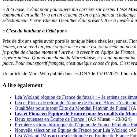
« À la base, c’était pour poursuivre ma carrière sur herbe.
L’AS Musau
commencé en salle il y a un an et demi et on a pris part au challenge n
sélectionneur Pierre-Etienne Demillier était présent. Il m’a invitée à 
«
C’est du bonheur à l’état pur »
Près de dix ans après avoir porté la tunique bleue chez les jeunes, Fio
jeunes, on se rend un peu compte de ce que c’est, on accède un peu à u
je profite de chaque moment ! Arriver à revenir en équipe de France, a
espérer mieux. Quand on chante la Marseillaise, c’est un moment incroy
place. Pour tout sportif français, c’est quelque chose de fou. C’est vra
Un article de Marc Wilb publié dans les DNA le 15/03/2025. Photo Je
A lire également
Léa Wioland (équipe de France de futsal) : « Je retiens ces émo
Léa et Fiona, de retour de l’équipe de France. Alors, c’était c
Qualifiées pour le tour Élite du Mondial Féminin de Futsal !
(A
Léa et Fiona en Équipe de France pour les qualifs du Mond
Deux joueuses en Équipe de France !
(AS Musau – 23/8/24)
Première victoire historique de l’équipe de France Féminine Fu
Nouvelle sélection en Équipe de France pour Léa Wioland
(AS 
Léa Wioland (Musau) préselectionnée en Équipe de France Fut