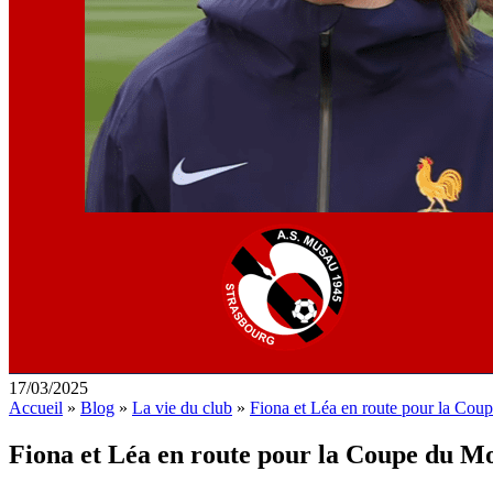
17/03/2025
Accueil
»
Blog
»
La vie du club
»
Fiona et Léa en route pour la Cou
Fiona et Léa en route pour la Coupe du M