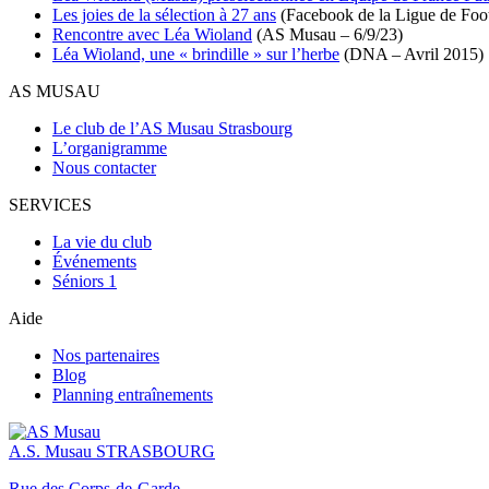
Les joies de la sélection à 27 ans
(Facebook de la Ligue de Foot
Rencontre avec Léa Wioland
(AS Musau – 6/9/23)
Léa Wioland, une « brindille » sur l’herbe
(DNA – Avril 2015)
AS MUSAU
Le club de l’AS Musau Strasbourg
L’organigramme
Nous contacter
SERVICES
La vie du club
Événements
Séniors 1
Aide
Nos partenaires
Blog
Planning entraînements
A.S. Musau
STRASBOURG
Rue des Corps-de-Garde