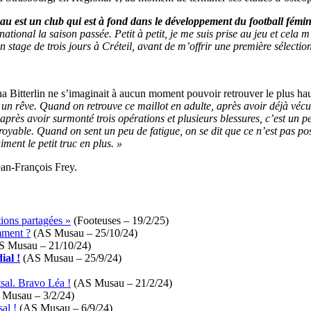
 est un club qui est à fond dans le développement du football féminin, 
ational la saison passée. Petit à petit, je me suis prise au jeu et cela 
un stage de trois jours à Créteil, avant de m’offrir une première sélecti
na Bitterlin ne s’imaginait à aucun moment pouvoir retrouver le plus hau
n rêve. Quand on retrouve ce maillot en adulte, après avoir déjà vécu u
près avoir surmonté trois opérations et plusieurs blessures, c’est un p
able. Quand on sent un peu de fatigue, on se dit que ce n’est pas possib
iment le petit truc en plus. »
an-François Frey.
tions partagées »
(Footeuses – 19/2/25)
omment ?
(AS Musau – 25/10/24)
S Musau – 21/10/24)
ial !
(AS Musau – 25/9/24)
tsal. Bravo Léa !
(AS Musau – 21/2/24)
Musau – 3/2/24)
sal !
(AS Musau – 6/9/24)