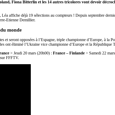
nd, Fiona Bitterlin et les 14 autres tricolores vont devoir décroc
 Léa affiche déjà 19 sélections au compteurs ! Depuis septembre dernier
rre-Etienne Demillier.
pe du monde
ites et seront opposées à l’Espagne, triple championne d’Europe, à la P
’elles ont éliminé l’Ukraine vice championne d’Europe et la République 
rance
> Jeudi 20 mars (20h00) :
France – Finlande
> Samedi 22 mars
t sur FFFTV.