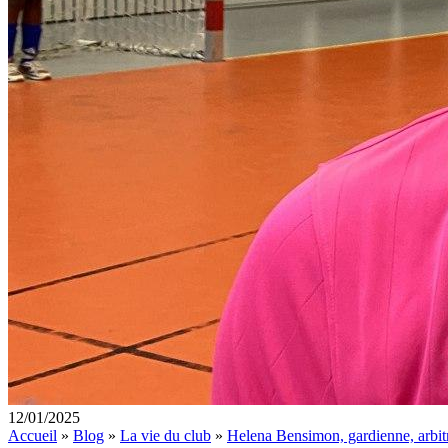
12/01/2025
Accueil
»
Blog
»
La vie du club
»
Helena Bensimon, gardienne, arbit