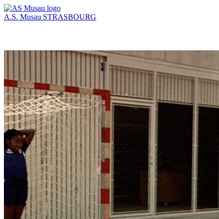
A.S. Musau
STRASBOURG