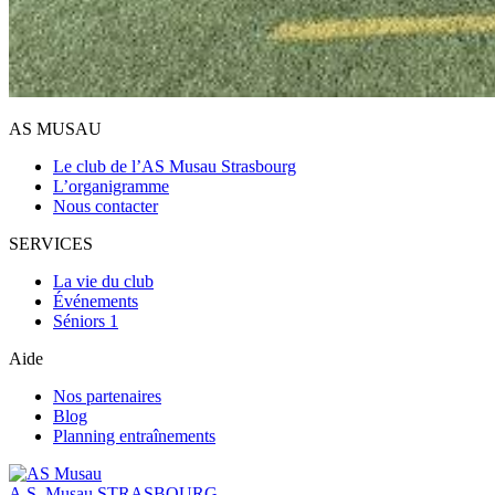
AS MUSAU
Le club de l’AS Musau Strasbourg
L’organigramme
Nous contacter
SERVICES
La vie du club
Événements
Séniors 1
Aide
Nos partenaires
Blog
Planning entraînements
A.S. Musau
STRASBOURG