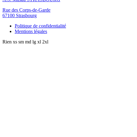
Rue des Corps-de-Garde
67100 Strasbourg
Politique de confidentialité
Mentions légales
Rien
xs
sm
md
lg
xl
2xl