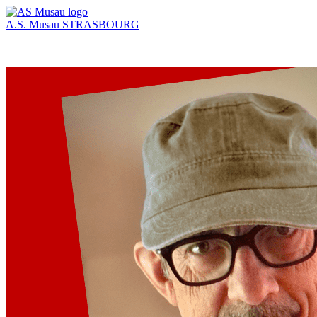
A.S. Musau
STRASBOURG