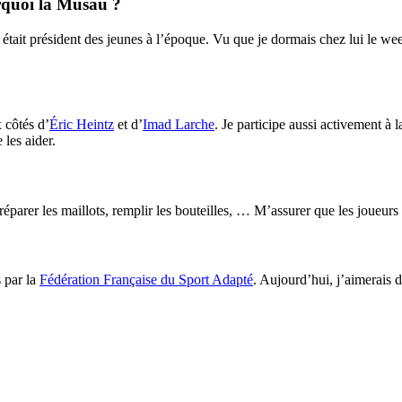
quoi la Musau ?
 était président des jeunes à l’époque. Vu que je dormais chez lui le wee
 côtés d’
Éric Heintz
et d’
Imad Larche
. Je participe aussi activement à l
 les aider.
éparer les maillots, remplir les bouteilles, … M’assurer que les joueurs 
s par la
Fédération Française du Sport Adapté
. Aujourd’hui, j’aimerais 